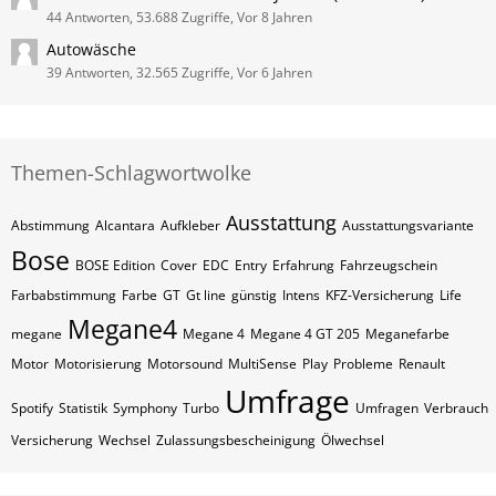
44 Antworten, 53.688 Zugriffe, Vor 8 Jahren
Autowäsche
39 Antworten, 32.565 Zugriffe, Vor 6 Jahren
Themen-Schlagwortwolke
Ausstattung
Abstimmung
Alcantara
Aufkleber
Ausstattungsvariante
Bose
BOSE Edition
Cover
EDC
Entry
Erfahrung
Fahrzeugschein
Farbabstimmung
Farbe
GT
Gt line
günstig
Intens
KFZ-Versicherung
Life
Megane4
megane
Megane 4
Megane 4 GT 205
Meganefarbe
Motor
Motorisierung
Motorsound
MultiSense
Play
Probleme
Renault
Umfrage
Spotify
Statistik
Symphony
Turbo
Umfragen
Verbrauch
Versicherung
Wechsel
Zulassungsbescheinigung
Ölwechsel