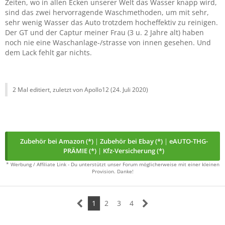
Zeiten, wo in allen Ecken unserer Welt das Wasser knapp wird,
sind das zwei hervorragende Waschmethoden, um mit sehr,
sehr wenig Wasser das Auto trotzdem hocheffektiv zu reinigen.
Der GT und der Captur meiner Frau (3 u. 2 Jahre alt) haben
noch nie eine Waschanlage-/strasse von innen gesehen. Und
dem Lack fehlt gar nichts.
2 Mal editiert, zuletzt von Apollo12 (
24. Juli 2020
)
Zubehör bei Amazon (*)
|
Zubehör bei Ebay (*)
|
eAUTO-THG-
PRÄMIE (*)
|
Kfz-Versicherung (*)
* Werbung / Affiliate Link - Du unterstützt unser Forum möglicherweise mit einer kleinen
Provision. Danke!
1
2
3
4