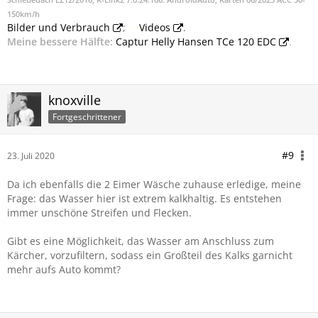
Schiebedach EZ12/2016, R-Link2 7.0.24.166. AndroidAuto, Karten 06/2023 ACC 30-
150km/h
Bilder und Verbrauch
;
---
Videos
.
Meine bessere Hälfte:
Captur Helly Hansen TCe 120 EDC
.
knoxville
Fortgeschrittener
#9
23. Juli 2020
Da ich ebenfalls die 2 Eimer Wäsche zuhause erledige, meine
Frage: das Wasser hier ist extrem kalkhaltig. Es entstehen
immer unschöne Streifen und Flecken.
Gibt es eine Möglichkeit, das Wasser am Anschluss zum
Kärcher, vorzufiltern, sodass ein Großteil des Kalks garnicht
mehr aufs Auto kommt?