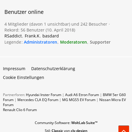
Benutzer online
4 Mitglieder (davon 1 unsichtbar) und 242 Besucher
Rekord: 56 Benutzer (
10. April 2018
)
RSaddict
Frank.K
basdard
Legende
Administratoren
Moderatoren
Supporter
Impressum
Datenschutzerklärung
Cookie Einstellungen
Partnerforen:
Hyundai Inster Forum
|
Audi A6 Etron Forum
|
BMW 5er G60
Forum
|
Mercedes CLA EQ Forum
|
MG MGS5 EV Forum
|
Nissan Micra EV
Forum
Renault Clio 6 Forum
Community-Software:
WoltLab Suite™
Stil:
Classic
von
cls-design