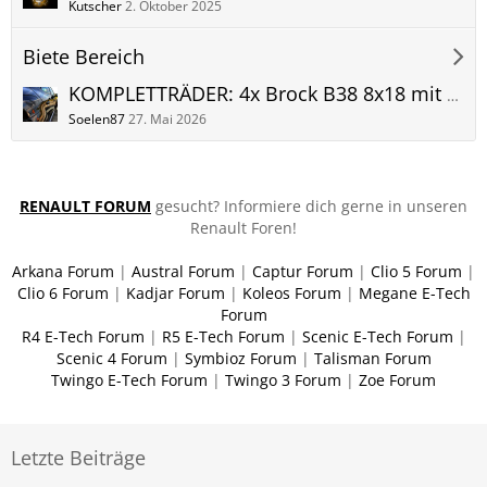
Kutscher
2. Oktober 2025
Biete Bereich
KOMPLETTRÄDER: 4x Brock B38 8x18 mit Michelin Pilot Alpin 5 - 235 40
Soelen87
27. Mai 2026
RENAULT FORUM
gesucht? Informiere dich gerne in unseren
Renault Foren!
Arkana Forum
|
Austral Forum
|
Captur Forum
|
Clio 5 Forum
|
Clio 6 Forum
|
Kadjar Forum
|
Koleos Forum
|
Megane E-Tech
Forum
R4 E-Tech Forum
|
R5 E-Tech Forum
|
Scenic E-Tech Forum
|
Scenic 4 Forum
|
Symbioz Forum
|
Talisman Forum
Twingo E-Tech Forum
|
Twingo 3 Forum
|
Zoe Forum
Letzte Beiträge