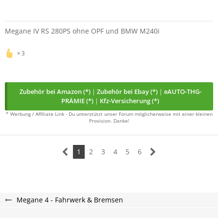
Megane IV RS 280PS ohne OPF und BMW M240i
3
Zubehör bei Amazon (*)
|
Zubehör bei Ebay (*)
|
eAUTO-THG-
PRÄMIE (*)
|
Kfz-Versicherung (*)
* Werbung / Affiliate Link - Du unterstützt unser Forum möglicherweise mit einer kleinen
Provision. Danke!
1
2
3
4
5
6
Megane 4 - Fahrwerk & Bremsen