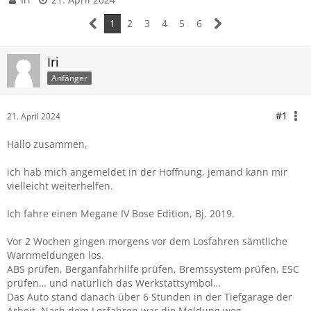
1
2
3
4
5
6
Iri
Anfänger
#1
21. April 2024
Hallo zusammen,
ich hab mich angemeldet in der Hoffnung, jemand kann mir
vielleicht weiterhelfen.
Ich fahre einen Megane IV Bose Edition, Bj. 2019.
Vor 2 Wochen gingen morgens vor dem Losfahren sämtliche
Warnmeldungen los.
ABS prüfen, Berganfahrhilfe prüfen, Bremssystem prüfen, ESC
prüfen… und natürlich das Werkstattsymbol…
Das Auto stand danach über 6 Stunden in der Tiefgarage der
Arbeit. Nach dem Losfahren war die Meldung weg.