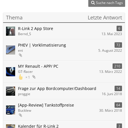
Suche nach Tags
Thema
Letzte Antwort
R-Link 2 App Store
6
Bernd_S
13. Mai 2023
PHEV | Vorklimatisierung
72
eni
5. August 2022
MY Renault - APP/ PC
210
GT-Racer
13. März 2022
1
Frage zur App Bordcomputer/Dashboard
14
proggie
16. Juni 2018
[App-Review] Tankstoffpreise
64
Bucklew
30. März 2018
Kalender für R-Link 2
2