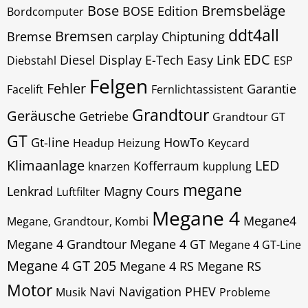
Bose
Bremsbeläge
BOSE Edition
Bordcomputer
ddt4all
Bremsen
Bremse
carplay
Chiptuning
EDC
Diesel
Display
E-Tech
Easy Link
Diebstahl
ESP
Felgen
Fehler
Garantie
Facelift
Fernlichtassistent
Grandtour
Geräusche
Getriebe
Grandtour GT
GT
Gt-line
HowTo
Headup
Heizung
Keycard
Klimaanlage
LED
Kofferraum
knarzen
kupplung
megane
Lenkrad
Magny Cours
Luftfilter
Megane 4
Megane4
Megane, Grandtour, Kombi
Megane 4 Grandtour
Megane 4 GT
Megane 4 GT-Line
Megane 4 GT 205
Megane 4 RS
Megane RS
Motor
Navi
Navigation
PHEV
Musik
Probleme