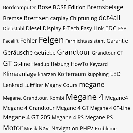
Bose
Bremsbeläge
BOSE Edition
Bordcomputer
ddt4all
Bremsen
Bremse
carplay
Chiptuning
EDC
Diesel
Display
E-Tech
Easy Link
Diebstahl
ESP
Felgen
Fehler
Garantie
Facelift
Fernlichtassistent
Grandtour
Geräusche
Getriebe
Grandtour GT
GT
Gt-line
HowTo
Headup
Heizung
Keycard
Klimaanlage
LED
Kofferraum
knarzen
kupplung
megane
Lenkrad
Magny Cours
Luftfilter
Megane 4
Megane4
Megane, Grandtour, Kombi
Megane 4 Grandtour
Megane 4 GT
Megane 4 GT-Line
Megane 4 GT 205
Megane 4 RS
Megane RS
Motor
Navi
Navigation
PHEV
Musik
Probleme