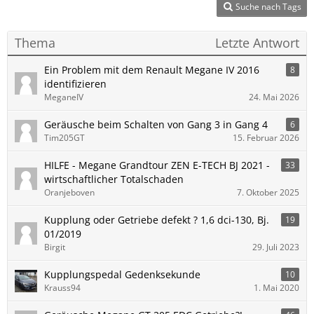
Suche nach Tags
Thema
Letzte Antwort
Ein Problem mit dem Renault Megane IV 2016
8
identifizieren
MeganeIV
24. Mai 2026
Geräusche beim Schalten von Gang 3 in Gang 4
6
Tim205GT
15. Februar 2026
HILFE - Megane Grandtour ZEN E-TECH BJ 2021 -
33
wirtschaftlicher Totalschaden
Oranjeboven
7. Oktober 2025
Kupplung oder Getriebe defekt ? 1,6 dci-130, Bj.
19
01/2019
Birgit
29. Juli 2023
Kupplungspedal Gedenksekunde
10
Krauss94
1. Mai 2020